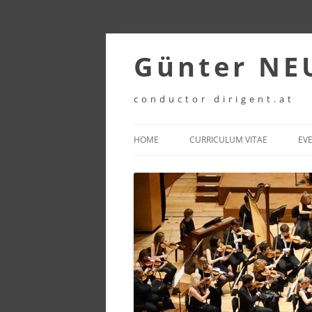
Zum
Inhalt
Günter N
springen
conductor dirigent.at
HOME
CURRICULUM VITAE
EV
DEUTSCH CV
ENGLISH CV
FRANCAIS CV
ITALIANO CV
ESPANOL CV