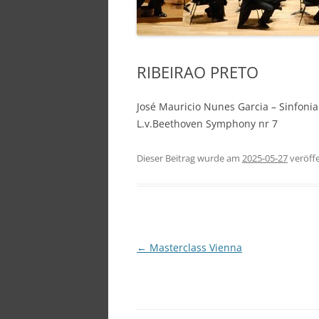
RIBEIRAO PRETO
José Mauricio Nunes Garcia – Sinfoni
L.v.Beethoven Symphony nr 7
Dieser Beitrag wurde am
2025-05-27
veröffe
Beitragsnavigation
←
Masterclass Vienna