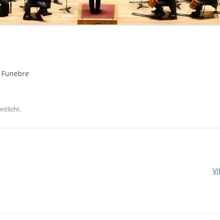
a Funebre
ntlicht.
V