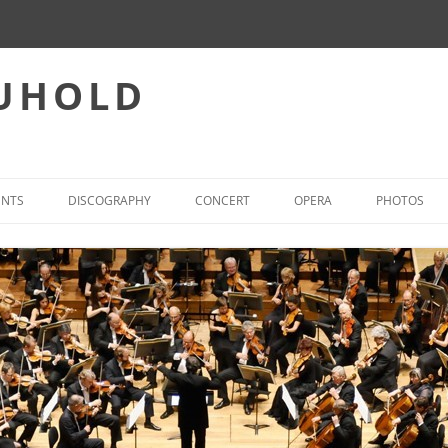
EUHOLD
ENTS
DISCOGRAPHY
CONCERT
OPERA
PHOTOS
CONCERT – REPERTOIRE
INTERNATIONAL OPERA-ACT
WORLD FIRST PERFORMANCES
OPERA – PREFERRED REPER
(SELECTION)